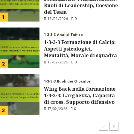
Ruoli di Leadership, Coesione
del Team
1
18/02/2026
0
1-3-3-3 Analisi Tattica
1-3-3-3 Formazione di Calcio:
Aspetti psicologici,
Mentalità, Morale di squadra
18/02/2026
0
2
1-3-3-3 Analisi Tattica
1-3-3-3 Formazione di Ca
1-3-3-3 Ruoli dei Giocatori
Wing Back nella formazione
psicologici, Mentalità,
1-3-3-3: Larghezza, Capacità
di cross, Supporto difensivo
JULIAN REYES
18/02/2026
0
17/02/2026
0
3
1-3-3-3 Strategie di Formazione
1-3-3-3 Strategie di