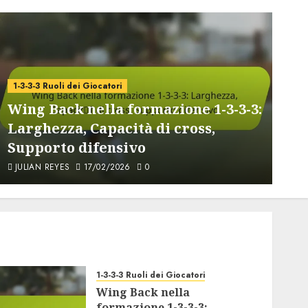
formazione: organizzazione
difensiva, tattiche di
pressing, contropiedi
4
16/02/2026
0
1-3-3-3 Ruoli dei Giocatori
1
1-3-3-3 Analisi Tattica
Wing Back nella formazione 1-3-3-3:
1
1-3-3-3 Formazione di Calcio:
Interazioni tra giocatori,
Larghezza, Capacità di cross,
o
Chimica, Sinergia
Supporto difensivo
d
12/02/2026
0
5
JULIAN REYES
17/02/2026
0
1-3-3-3 Analisi Tattica
1-3-3-3 Formazione di Calcio:
Formazioni avversarie,
Sbilanciamenti tattici,
Adeguamenti
6
12/02/2026
0
1-3-3-3 Ruoli dei Giocatori
Wing Back nella
formazione 1-3-3-3: