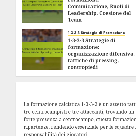
Comunicazione, Ruoli di
Leadership, Coesione del
Team
18/02/2026
0
1-3-3-3 Strategie di Formazione
1-3-3-3 Strategie di
formazione:
organizzazione difensiva,
tattiche di pressing,
contropiedi
16/02/2026
0
La formazione calcistica 1-3-3-3 è un assetto tat
tre centrocampisti e tre attaccanti, trovando un 
forte presenza a centrocampo, questa formazione f
ripartenze, rendendo essenziale per le squadre m
responsabilità dei giocatori.