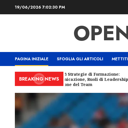
Skip
19/06/2026
7:02:31 PM
to
content
OPEN
PAGINA INIZIALE
SFOGLIA GLI ARTICOLI
METTIT
1-3-3-3 Strategie di Formazione:
BREAKING NEWS
Comunicazione, Ruoli di Leadership,
Coesione del Team