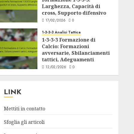
1-3-3-3 Ruoli dei Giocatori
Larghezza, Capacità di
Target Man in formazione 1-
cross, Supporto difensivo
3-3-3: Gioco di sosta, Presenza
fisica, Minacce aeree
17/02/2026
0
11/02/2026
0
7
1-3-3-3 Analisi Tattica
1-3-3-3 Formazione di
1-3-3-3 Strategie di Formazione
Calcio: Formazioni
1-3-3-3 Strategie di
avversarie, Sbilanciamenti
Formazione: Comunicazione,
tattici, Adeguamenti
Ruoli di Leadership, Coesione
12/02/2026
0
del Team
1
18/02/2026
0
LINK
1-3-3-3 Analisi Tattica
1-3-3-3 Formazione di Calcio:
Aspetti psicologici,
Mettiti in contatto
Mentalità, Morale di squadra
18/02/2026
0
Sfoglia gli articoli
2