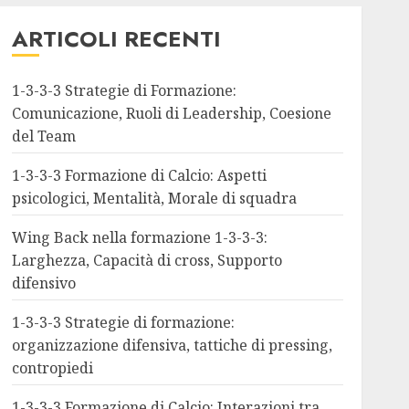
1-3-3-3 Analisi Tattica
ARTICOLI RECENTI
1-3-3-3 Formazione di Calcio:
Formazioni avversarie,
Sbilanciamenti tattici,
1-3-3-3 Strategie di Formazione:
Adeguamenti
Comunicazione, Ruoli di Leadership, Coesione
6
12/02/2026
0
del Team
1-3-3-3 Formazione di Calcio: Aspetti
1-3-3-3 Ruoli dei Giocatori
psicologici, Mentalità, Morale di squadra
Target Man in formazione 1-
3-3-3: Gioco di sosta, Presenza
Wing Back nella formazione 1-3-3-3:
fisica, Minacce aeree
Larghezza, Capacità di cross, Supporto
11/02/2026
0
7
difensivo
1-3-3-3 Strategie di formazione:
organizzazione difensiva, tattiche di pressing,
contropiedi
1-3-3-3 Formazione di Calcio: Interazioni tra