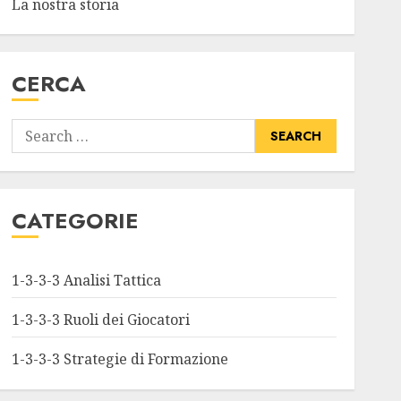
La nostra storia
1-3-3-3 Ruoli dei Giocatori
Wing Back nella formazione
1-3-3-3: Larghezza, Capacità
CERCA
di cross, Supporto difensivo
17/02/2026
0
3
Search
1-3-3-3 Strategie di Formazione
for:
1-3-3-3 Strategie di
formazione: organizzazione
difensiva, tattiche di
CATEGORIE
pressing, contropiedi
4
16/02/2026
0
1-3-3-3 Analisi Tattica
1-3-3-3 Analisi Tattica
1-3-3-3 Ruoli dei Giocatori
1-3-3-3 Formazione di Calcio:
Interazioni tra giocatori,
1-3-3-3 Strategie di Formazione
Chimica, Sinergia
12/02/2026
0
5