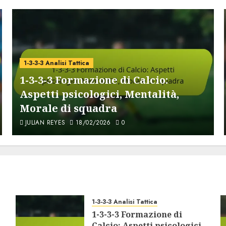
1-3-3-3 Analisi Tattica
1-3-3-3 Formazione di Calcio:
Aspetti psicologici, Mentalità,
Morale di squadra
JULIAN REYES
18/02/2026
0
1-3-3-3 Analisi Tattica
1-3-3-3 Formazione di
Calcio: Aspetti psicologici,