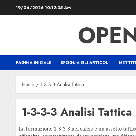
Skip
19/06/2026
10:12:36 AM
to
content
OPEN
PAGINA INIZIALE
SFOGLIA GLI ARTICOLI
METTIT
Home
1-3-3-3 Analisi Tattica
1-3-3-3 Analisi Tattica
La formazione 1-3-3-3 nel calcio è un assetto tattic