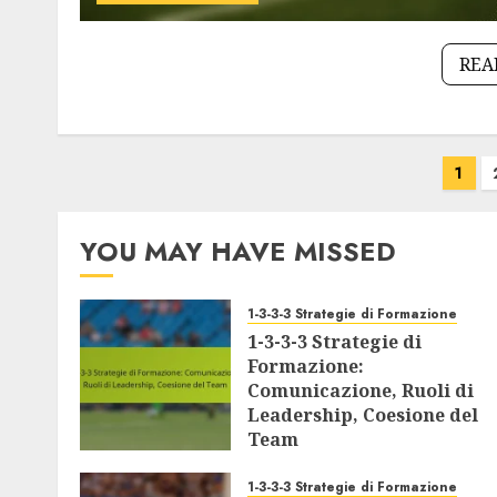
REA
Posts
1
pagination
YOU MAY HAVE MISSED
1-3-3-3 Strategie di Formazione
1-3-3-3 Strategie di
Formazione:
Comunicazione, Ruoli di
Leadership, Coesione del
Team
18/02/2026
0
1-3-3-3 Strategie di Formazione